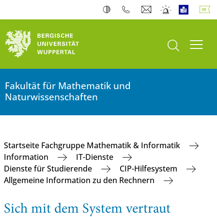
Suche öffnen
Navi
Fakultät für Mathematik und
Naturwissenschaften
Startseite Fachgruppe Mathematik & Informatik
Information
IT-Dienste
Dienste für Studierende
CIP-Hilfesystem
Allgemeine Information zu den Rechnern
Sich mit dem System vertraut