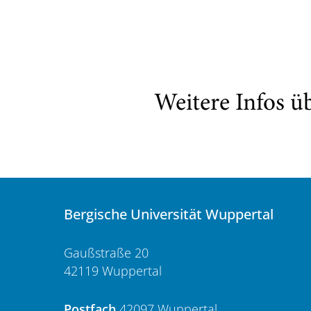
Weitere Infos ü
Bergische Universität Wuppertal
Gaußstraße 20
42119 Wuppertal
Postfach
42097 Wuppertal