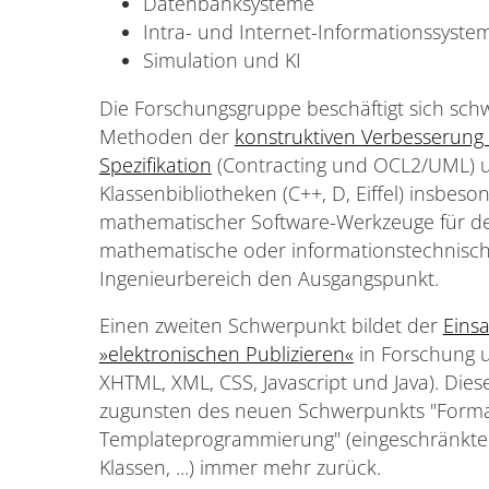
Datenbanksysteme
Intra- und Internet-Informationssystem
Simulation und KI
Die Forschungsgruppe beschäftigt sich sch
Methoden der
konstruktiven Verbesserung
Spezifikation
(Contracting und OCL2/UML) u
Klassenbibliotheken (C++, D, Eiffel) insbeso
mathematischer Software-Werkzeuge für de
mathematische oder informationstechnisc
Ingenieurbereich den Ausgangspunkt.
Einen zweiten Schwerpunkt bildet der
Einsa
»elektronischen Publizieren«
in Forschung 
XHTML, XML, CSS, Javascript und Java). Dies
zugunsten des neuen Schwerpunkts "Formale
Templateprogrammierung" (eingeschränkte Ge
Klassen, ...) immer mehr zurück.