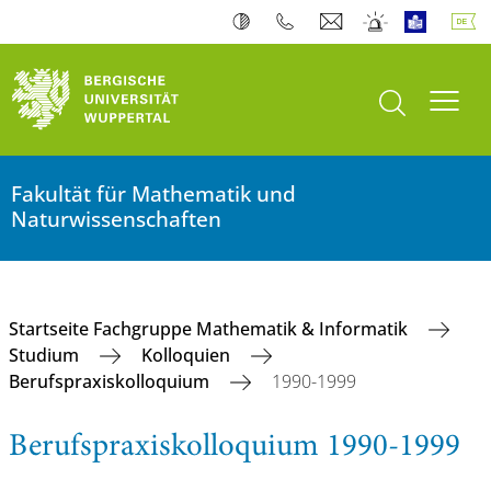
Suche öffnen
Navi
Fakultät für Mathematik und
Naturwissenschaften
Startseite Fachgruppe Mathematik & Informatik
Studium
Kolloquien
Berufspraxiskolloquium
1990-1999
Berufspraxiskolloquium 1990-1999